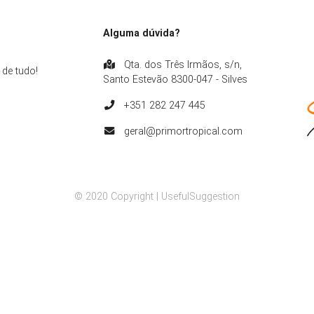
Alguma dúvida?
Qta. dos Três Irmãos, s/n,
 de tudo!
Santo Estevão 8300-047 - Silves
+351 282 247 445
geral@primortropical.com
© 2020 Copyright |
UsefulSuggestion