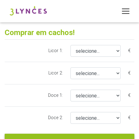
Comprar em cachos!
Licor 1:
€
Licor 2:
€
Doce 1:
€
Doce 2:
€